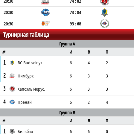
20:30
74 : 82
20:30
73 : 84
20:30
93 : 68
Турнирная таблица
Группа A
И
В
П
#
1
BC Budivelnyk
6
4
2
2
Нимбурк
6
3
3
3
Хапоэль Иерус.
6
3
3
4
Пренай
6
2
4
Группа B
И
В
П
#
1
Бильбао
6
6
0