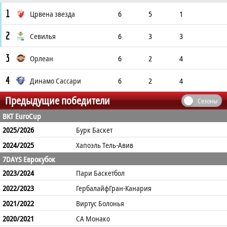
1
Црвена звезда
6
5
1
2
Севилья
6
3
3
3
Орлеан
6
2
4
4
Динамо Сассари
6
2
4
Предыдущие победители
Сезоны
BKT EuroCup
2025/2026
Бурк Баскет
2024/2025
Хапоэль Тель-Авив
7DAYS Еврокубок
2023/2024
Пари Баскетбол
2022/2023
ГербалайфГран-Канария
2021/2022
Виртус Болонья
2020/2021
СА Монако