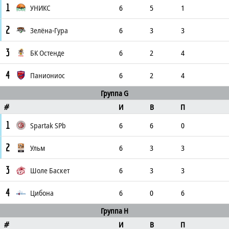
1
УНИКС
6
5
1
2
Зелёна-Гура
6
3
3
3
БК Остенде
6
2
4
4
Паниониос
6
2
4
Группа G
И
В
П
#
1
Spartak SPb
6
6
0
2
Ульм
6
3
3
3
Шоле Баскет
6
3
3
4
Цибона
6
0
6
Группа H
И
В
П
#