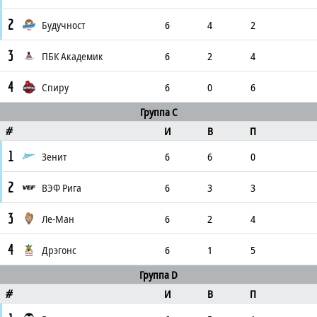
2
Будучност
6
4
2
3
ПБК Академик
6
2
4
4
Спиру
6
0
6
Группа C
И
В
П
#
1
Зенит
6
6
0
2
ВЭФ Рига
6
3
3
3
Ле-Ман
6
2
4
4
Дрэгонс
6
1
5
Группа D
И
В
П
#