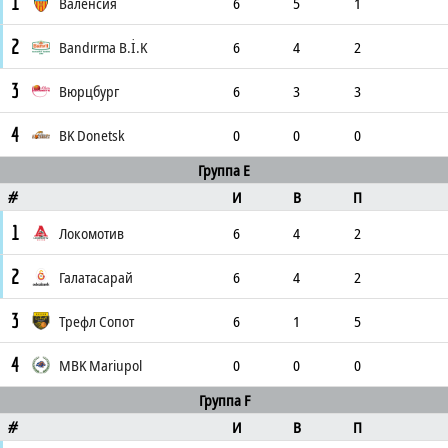
1
Валенсия
6
5
1
2
Bandırma B.İ.K
6
4
2
3
Вюрцбург
6
3
3
4
BK Donetsk
0
0
0
Группа E
И
В
П
#
1
Локомотив
6
4
2
2
Галатасарай
6
4
2
3
Трефл Сопот
6
1
5
4
MBK Mariupol
0
0
0
Группа F
И
В
П
#