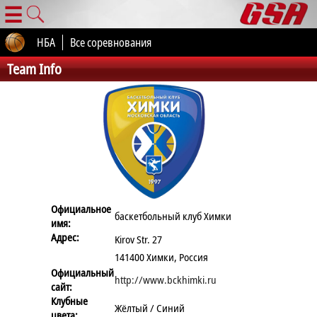
☰
НБА
Все соревнования
Team Info
Официальное
баскетбольный клуб Химки
имя:
Адрес:
Kirov Str. 27
141400 Химки, Россия
Официальный
http://www.bckhimki.ru
сайт:
Клубные
Жёлтый / Синий
цвета: