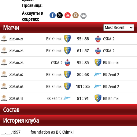
Прозвища:
Аккаунты в
соцсетях:
Матчи
95 : 86
BK Khimki
CSKA-2
2025-04-21
61 : 57
BK Khimki
CSKA-2
2025-04-23
95 : 85
CSKA-2
BK Khimki
2025-04-26
80 : 68
BK Khimki
BK Zenit 2
2025-05-02
101 : 85
BK Khimki
BK Zenit 2
2025-05-05
81 : 91
BK Zenit 2
BK Khimki
2025-05-11
Состав
История клуба
__.__.1997
foundation as BK Khimki