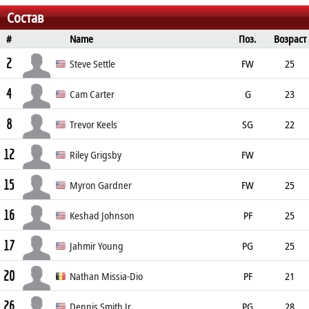
Состав
#
Name
Поз.
Возраст
Рост
Вес
Место рождения
2
Steve Settle
FW
25
4
208cm
Cam Carter
G
23
8
191cm
86kg
Trevor Keels
SG
22
12
196cm
102kg
Clinton, MD
Riley Grigsby
FW
15
198cm
Myron Gardner
FW
25
16
198cm
100kg
Keshad Johnson
PF
25
17
198cm
102kg
Oakland, CA
Jahmir Young
PG
25
20
185cm
84kg
Upper Marlboro, MD
Nathan Missia-Dio
PF
21
26
204cm
Dennis Smith Jr.
PG
28