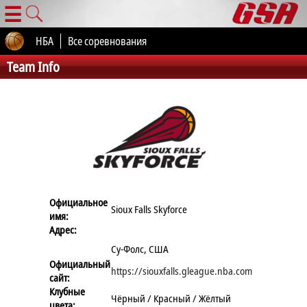
☰
НБА
Все соревнования
Team Info
Официальное
Sioux Falls Skyforce
имя:
Адрес:
Су-Фолс, США
Официальный
https://siouxfalls.gleague.nba.com
сайт:
Клубные
Чёрный / Красный / Жёлтый
цвета: