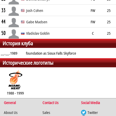
33
191cm
88kg
Fayetteville, NC
Josh Cohen
FW
25
44
208cm
100kg
Gabe Madsen
FW
25
50
198cm
91kg
Eau Claire, WI
Vladislav Goldin
C
25
История клуба
__.__.1989
foundation as Sioux Falls Skyforce
Исторические логотипы
1988 - 1999
General
Contact Us
Social Media
About Us
Sales
Twitter