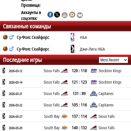
Прозвища:
Аккаунты в
соцсетях:
Связанные команды
Су-Фолс Скайфорс
НБА
Су-Фолс Скайфорс
Джи-Лига НБА
Последние игры
120 : 118
Sioux Falls
Stockton Kings
2026-03-12
121 : 123
Sioux Falls
Stockton Kings
2026-03-14
131 : 89
Sioux Falls
Capitanes
2026-03-21
105 : 116
Sioux Falls
Capitanes
2026-03-22
137 : 114
South Bay
Sioux Falls
2026-03-27
140 : 132
South Bay
Sioux Falls
2026-03-29