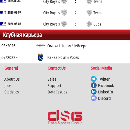
:
2026-08-06
City Royals
Twins
:
2026-08-07
City Royals
Twins
:
2026-08-08
City Royals
Cubs
Клубная карьера
03/2026 -
Омаха Шторм Чейсерс
07/2022 -
Канзас-Сити Роялс
General
Contact Us
Social Media
About Us
Sales
Twitter
Jobs
Support
Facebook
Statistics
Data Issues
LinkedIn
Discord