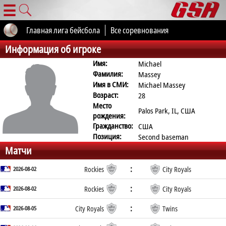
☰
Главная лига бейсбола
Все соревнования
Информация об игроке
Имя:
Michael
Фамилия:
Massey
Имя в СМИ:
Michael Massey
Возраст:
28
Место
Palos Park, IL, США
рождения:
Гражданство:
США
Позиция:
Second baseman
Матчи
:
2026-08-02
Rockies
City Royals
:
2026-08-02
Rockies
City Royals
:
2026-08-05
City Royals
Twins