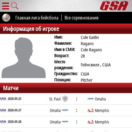
☰
Главная лига бейсбола
Все соревнования
Информация об игроке
Имя:
Cole Gatlin
Фамилия:
Ragans
Имя в СМИ:
Cole Ragans
Возраст:
28
Место
Гейнсвилл , США
рождения:
Гражданство:
США
Позиция:
Pitcher
Матчи
:
2026-05-25
St. Paul
Omaha
:
2026-05-27
Omaha
Memphis
:
2026-05-28
Omaha
Memphis