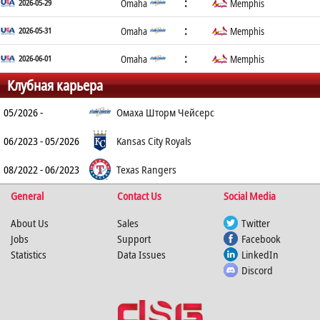
:
2026-05-29
Omaha
Memphis
:
2026-05-31
Omaha
Memphis
:
2026-06-01
Omaha
Memphis
Клубная карьера
05/2026 -
Омаха Шторм Чейсерс
06/2023 - 05/2026
Kansas City Royals
08/2022 - 06/2023
Texas Rangers
General
Contact Us
Social Media
About Us
Sales
Twitter
Jobs
Support
Facebook
Statistics
Data Issues
LinkedIn
Discord