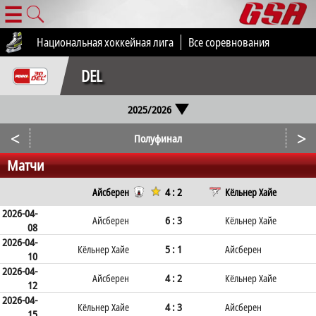
☰
Национальная хоккейная лига
Все соревнования
DEL
2025/2026
<
>
Полуфинал
Матчи
4 : 2
Айсберен
Кёльнер Хайе
2026-04-
6 : 3
Айсберен
Кёльнер Хайе
08
2026-04-
5 : 1
Кёльнер Хайе
Айсберен
10
2026-04-
4 : 2
Айсберен
Кёльнер Хайе
12
2026-04-
4 : 3
Кёльнер Хайе
Айсберен
15