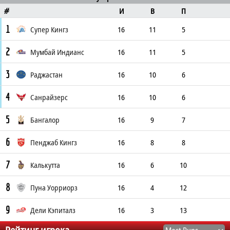
И
В
П
#
1
Супер Кингз
16
11
5
2
Мумбай Индианс
16
11
5
3
Раджастан
16
10
6
4
Санрайзерс
16
10
6
5
Бангалор
16
9
7
6
Пенджаб Кингз
16
8
8
7
Калькутта
16
6
10
8
Пуна Уорриорз
16
4
12
9
Дели Кэпиталз
16
3
13