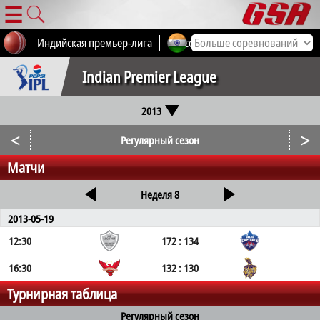
☰
Индийская премьер-лига
Все соревнования
Indian Premier League
2013
<
>
Регулярный сезон
Матчи
Неделя 8
2013-05-19
12:30
172 : 134
16:30
132 : 130
Турнирная таблица
Регулярный сезон