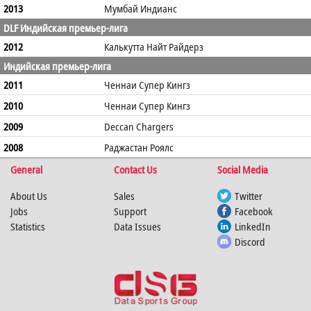
2013
Мумбай Индианс
DLF Индийская премьер-лига
2012
Калькутта Найт Райдерз
Индийская премьер-лига
2011
Ченнаи Супер Кингз
2010
Ченнаи Супер Кингз
2009
Deccan Chargers
2008
Раджастан Роялс
General
Contact Us
Social Media
About Us
Sales
Twitter
Jobs
Support
Facebook
Statistics
Data Issues
LinkedIn
Discord