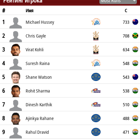
Рейтинг игрока
#
C
Имя
1
733
Michael Hussey
2
708
Chris Gayle
3
634
Virat Kohli
4
548
Suresh Raina
5
543
Shane Watson
6
538
Rohit Sharma
7
510
Dinesh Karthik
8
488
Ajinkya Rahane
9
471
Rahul Dravid