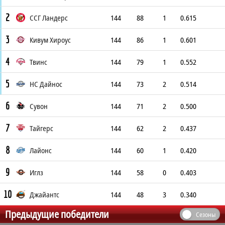
2
ССГ Ландерс
144
88
1
0.615
3
Кивум Хироус
144
86
1
0.601
4
Твинс
144
79
1
0.552
5
НС Дайнос
144
73
2
0.514
6
Сувон
144
71
2
0.500
7
Тайгерс
144
62
2
0.437
8
Лайонс
144
60
1
0.420
9
Иглз
144
58
0
0.403
10
Джайантс
144
48
3
0.340
Предыдущие победители
Сезоны