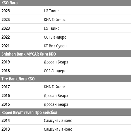
КБО Лига
2025
LG Твинс
2024
КИА Тайгерс
2023
LG Твинс
2022
ССГ Ландерс
2021
КТ Виз Сувон
Shinhan Bank MYCAR Лига КБО
2019
Доосан Беарз
2018
ССГ Ландерс
Tire Bank Лига КБО
2017
КИА Тайгерс
2016
Доосан Беарз
2015
Доосан Беарз
Корея Якулт 7even Про Бейсбол
2014
Самсунг Лайонс
2013
Самсунг Лайонс