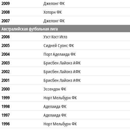
2009
Джелонг ФК
2008
Хоторн ФК
2007
Джелонг ФК
Австралийская футбольная лига
2006
Уэст Кост Иглз
2005
Сидней Суонс ФК
2004
Порт Аделаида ФК
2003
Брисбен Лайонз АФК
2002
Брисбен Лайонз АФК
2001
Брисбен Лайонз АФК
2000
Эссендон ФК
1999
Норт Мельбурн ФК
1998
Аделаида ФК
1997
Аделаида ФК
1996
Норт Мельбурн ФК