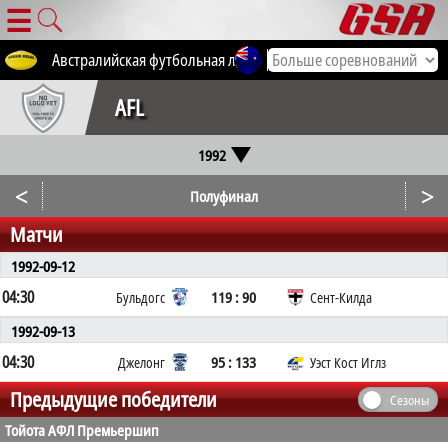
☰
Австралийская футбольная лига
Все соревнования
AFL
1992
<
>
Полуфинал
Матчи
1992-09-12
04:30
119 : 90
Бульдогс
Сент-Килда
1992-09-13
04:30
95 : 133
Джелонг
Уэст Кост Иглз
Предыдущие победители
Сезоны
Тойота АФЛ Премьершип