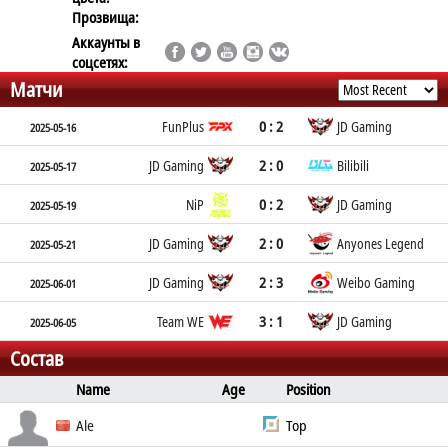
Прозвища:
Аккаунты в
соцсетях:
Матчи
0 : 2
FunPlus
JD Gaming
2025-05-16
2 : 0
JD Gaming
Bilibili
2025-05-17
0 : 2
NiP
JD Gaming
2025-05-19
2 : 0
JD Gaming
Anyones Legend
2025-05-21
2 : 3
JD Gaming
Weibo Gaming
2025-06-01
3 : 1
Team WE
JD Gaming
2025-06-05
Состав
Name
Age
Position
Real Name
Social
Ale
Top
Nationality