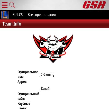
☰
EU LCS
Все соревнования
Team Info
Официальное
JD Gaming
имя:
Адрес:
, Китай
Официальный
сайт:
Клубные
цвета: