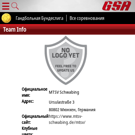
☰
Гандбольная Бундеслига
Все соревнования
Team Info
Официальное
MTSV Schwabing
имя:
Адрес:
Ursulastraße 3
80802 Мюнхен, Германия
Официальный
https://www.mtsv-
сайт:
schwabing.de/mtsv/
Клубные
цвета: