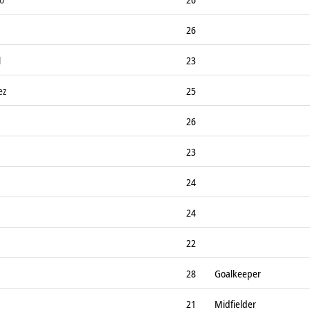
26
l
23
ez
25
26
23
24
24
22
28
Goalkeeper
21
Midfielder