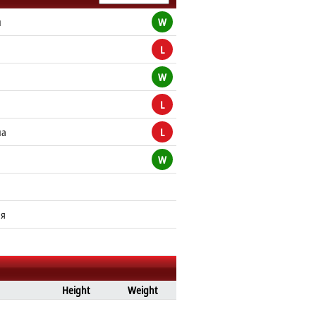
н
W
L
W
L
на
L
W
ия
Height
Weight