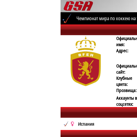
Чемпионат мира по хоккею на 
Официаль
имя:
Адрес:
Официаль
сайт:
Клубные
цвета:
Прозвища:
Аккаунты в
соцсетях:
Испания