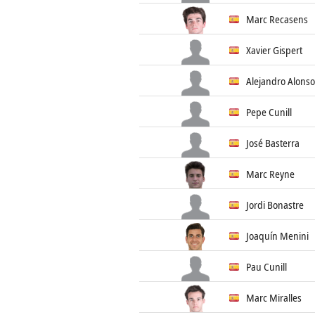
Marc Recasens
Xavier Gispert
Alejandro Alonso
Pepe Cunill
José Basterra
Marc Reyne
Jordi Bonastre
Joaquín Menini
Pau Cunill
Marc Miralles