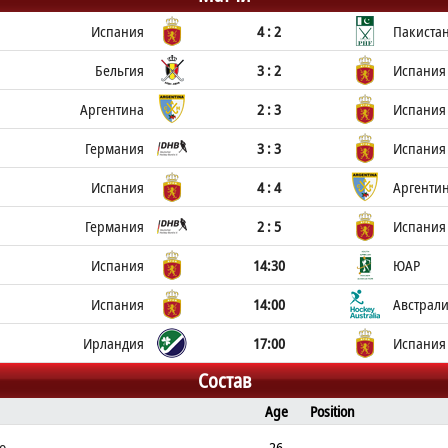
Испания
4 : 2
Пакиста
Бельгия
3 : 2
Испания
Аргентина
2 : 3
Испания
Германия
3 : 3
Испания
Испания
4 : 4
Аргенти
Германия
2 : 5
Испания
Испания
14:30
ЮАР
Испания
14:00
Австрал
Ирландия
17:00
Испания
Состав
Age
Position
o
26