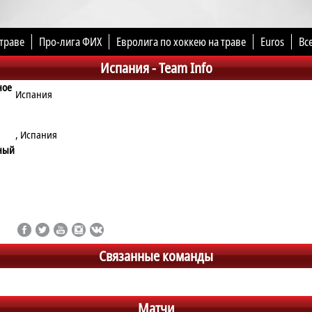
траве
Про-лига ФИХ
Евролига по хоккею на траве
Euros
Вс
Испания -
Team Info
ное
Испания
, Испания
ный
Связанные команды
Матчи