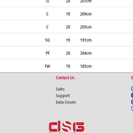
G
20
201cm
C
19
209cm
C
20
205cm
SG
19
191cm
PF
20
204cm
FW
19
185cm
Contact Us
S
Sales
Support
Data Issues