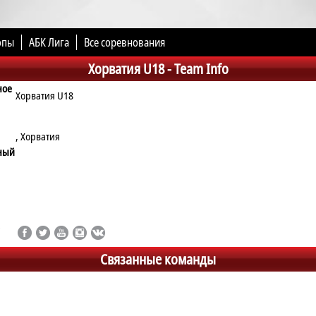
опы
АБК Лига
Все соревнования
Хорватия U18 -
Team Info
ное
Хорватия U18
, Хорватия
ный
Связанные команды