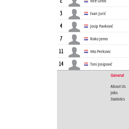
2
Vice Grbic
3
Ivan Jurić
4
Josip Pavković
7
Roko Jemo
11
Vito Perkovic
14
Toni Josipović
General
About Us
Jobs
Statistics