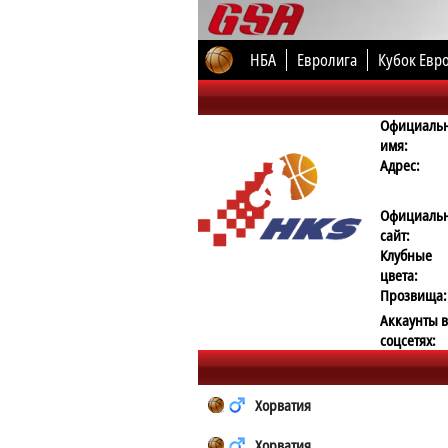
НБА
Евролига
Кубок Евр
Официаль
имя:
Адрес:
Официаль
сайт:
Клубные
цвета:
Прозвища:
Аккаунты в
соцсетях:
Хорватия
Хорватия