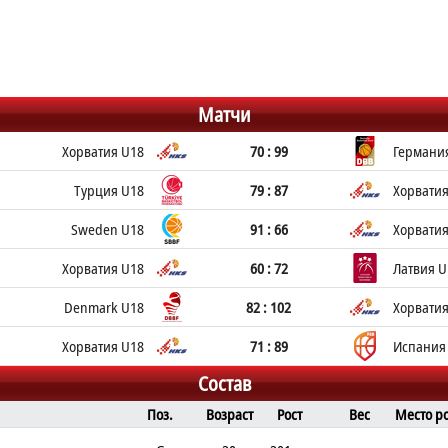
Матчи
Хорватия U18
70 : 99
Германи
Турция U18
79 : 87
Хорватия
Sweden U18
91 : 66
Хорватия
Хорватия U18
60 : 72
Латвия U
Denmark U18
82 : 102
Хорватия
Хорватия U18
71 : 89
Испания
Состав
Поз.
Возраст
Рост
Вес
Место р