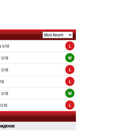
я U18
L
 U18
W
 U18
L
18
L
 U18
W
 U18
L
ождения