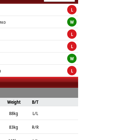
L
ико
W
L
L
W
я
L
Weight
B/T
88kg
L/L
83kg
R/R