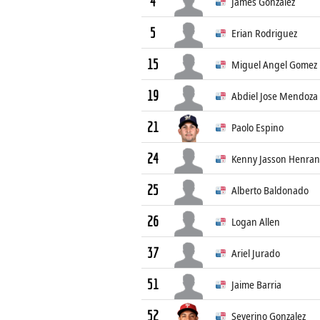
4
James Gonzalez
5
Erian Rodriguez
15
Miguel Angel Gomez 
19
Abdiel Jose Mendoza
21
Paolo Espino
24
Kenny Jasson Henran
25
Alberto Baldonado
26
Logan Allen
37
Ariel Jurado
51
Jaime Barria
52
Severino Gonzalez