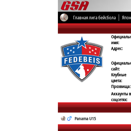
Главная лига бейсбола
Япон
Все соревнования
Официаль
имя:
Адрес:
Официаль
сайт:
Клубные
цвета:
Прозвища:
Аккаунты в
соцсетях:
Panama U15