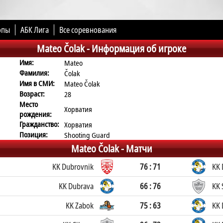
опы
АБК Лига
Все соревнования
Mateo Čolak -
Информация об игроке
Имя:
Mateo
Фамилия:
Čolak
Имя в СМИ:
Mateo Čolak
Возраст:
28
Место
Хорватия
рождения:
Гражданство:
Хорватия
Позиция:
Shooting Guard
Mateo Čolak -
Матчи
KK Dubrovnik
76 : 71
KK 
KK Dubrava
66 : 76
KK
KK Zabok
75 : 63
KK 