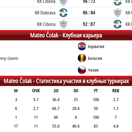
KK Cibona
96 : 73
KK 
KK Dubrava
86 : 84
KK 
KK Cibona
92 : 87
KK 
Mateo Čolak -
Клубная карьера
Хорватия
erp Giants
Бельгия
Чехия
Mateo Čolak -
Статистика участия в клубных турнирах
М
ОЧК
2О
3О
FT
REB
3
5.7
36.4
25
100
2.7
6
2.7
66.7
28.6
50
1.2
1
11
60
0
100
7
17
11
55.6
40.6
83
4.8