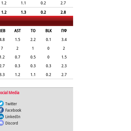
1.2
1.1
0.2
2.7
1.2
1.3
0.2
2.8
REB
AST
TO
BLK
ПФ
4.8
1.5
2.2
0.1
3.4
7
2
1
0
2
1.2
0.7
0.5
0
1.5
2.7
0.3
0.3
0.3
2.3
3.3
1.2
1.1
0.2
2.7
ocial Media
Twitter
Facebook
LinkedIn
Discord