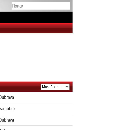
Dubrava
 Samobor
Dubrava