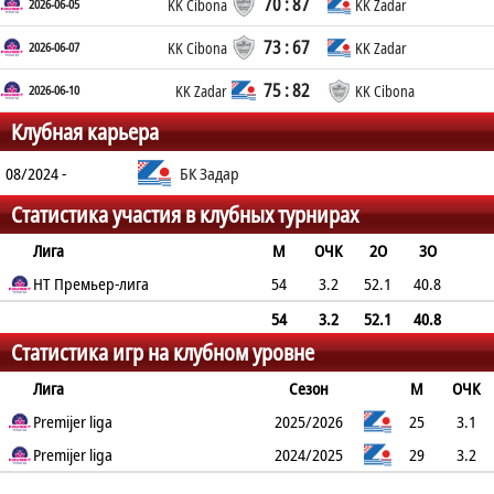
70 : 87
2026-06-05
KK Cibona
KK Zadar
73 : 67
2026-06-07
KK Cibona
KK Zadar
75 : 82
2026-06-10
KK Zadar
KK Cibona
Клубная карьера
08/2024 -
БК Задар
Статистика участия в клубных турнирах
Лига
М
ОЧК
2О
3О
FT
HT Премьер-лига
REB
AST
TO
BLK
ПФ
54
3.2
52.1
40.8
90.6
0.6
0.2
0.7
0.1
1.2
54
3.2
52.1
40.8
Статистика игр на клубном уровне
90.6
0.6
0.2
0.7
0.1
1.2
Лига
Сезон
М
ОЧК
2О
Premijer liga
3О
FT
REB
AST
TO
2025/2026
BLK
ПФ
25
3.1
66.7%
Premijer liga
34.5%
88.9%
0.6
0.3
0.7
2024/2025
0.1
1.2
29
3.2
37.5%
44.7%
92.9%
0.7
0.2
0.7
0.1
1.2