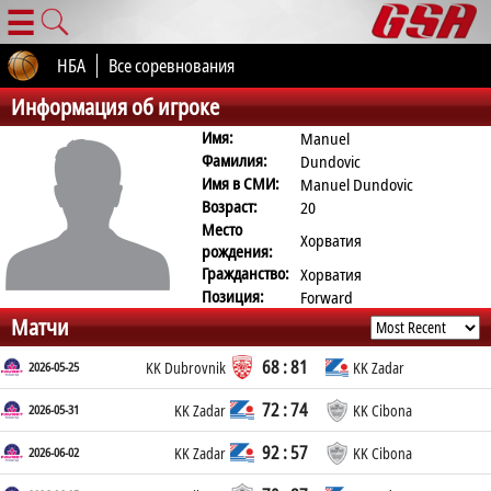
☰
НБА
Все соревнования
Информация об игроке
Имя:
Manuel
Фамилия:
Dundovic
Имя в СМИ:
Manuel Dundovic
Возраст:
20
Место
Хорватия
рождения:
Гражданство:
Хорватия
Позиция:
Forward
Матчи
68 : 81
2026-05-25
KK Dubrovnik
KK Zadar
72 : 74
2026-05-31
KK Zadar
KK Cibona
92 : 57
2026-06-02
KK Zadar
KK Cibona