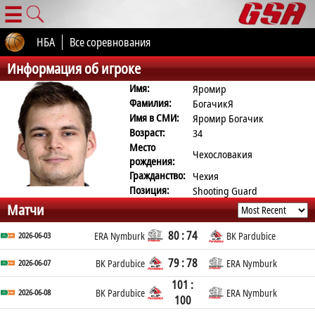
☰
НБА
Все соревнования
Информация об игроке
Имя:
Яромир
Фамилия:
БогачикЯ
Имя в СМИ:
Яромир Богачик
Возраст:
34
Место
Чехословакия
рождения:
Гражданство:
Чехия
Позиция:
Shooting Guard
Матчи
80 : 74
2026-06-03
ERA Nymburk
BK Pardubice
79 : 78
2026-06-07
BK Pardubice
ERA Nymburk
101 :
2026-06-08
BK Pardubice
ERA Nymburk
100