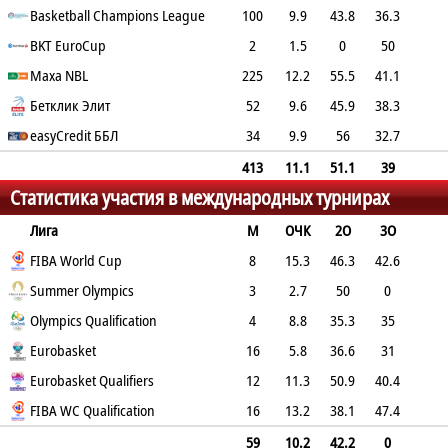
FT
Basketball Champions League
REB
AST
TO
BLK
100
ПФ
9.9
43.8
36.3
81.2
BKT EuroCup
3.4
2.1
1.3
0.1
2.3
2
1.5
0
50
0
Maxa NBL
0.5
0.5
0
0
225
2
12.2
55.5
41.1
77.9
Бетклик Элит
3.4
2.6
1.3
0.1
1.9
52
9.6
45.9
38.3
92.2
easyCredit ББЛ
2.3
1.9
1.4
0.1
2.5
34
9.9
56
32.7
81
3.6
2.5
1.7
0.1
2.8
413
11.1
51.1
39
Статистика участия в международных турнирах
80
3.2
2.3
1.3
0.1
2.2
Лига
М
ОЧК
2О
3О
FT
FIBA World Cup
REB
AST
TO
BLK
ПФ
8
15.3
46.3
42.6
80
Summer Olympics
4
2.4
1.5
0.1
3.1
3
2.7
50
0
0
Olympics Qualification
1.7
2.3
0
0
3
4
8.8
35.3
35
100
Eurobasket
2.8
1.5
2.3
0
3.3
16
5.8
36.6
31
88.9
Eurobasket Qualifiers
2.6
1.9
1.1
0.1
2.4
12
11.3
50.9
40.4
90
FIBA WC Qualification
3.2
3
2.2
0.2
2.9
16
13.2
38.1
47.4
89.7
3.3
2.3
2.4
0.3
2.5
59
10.2
42.2
0