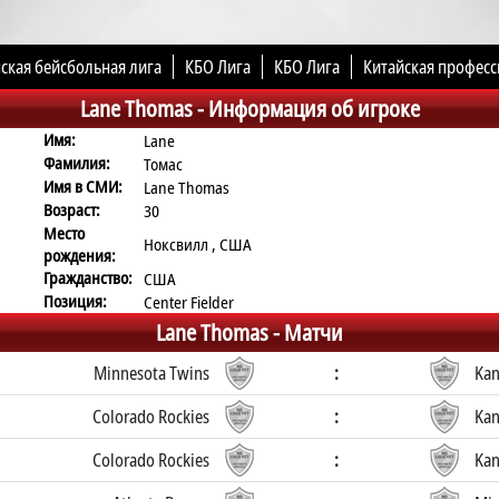
ская бейсбольная лига
КБО Лига
КБО Лига
Китайская професс
Lane Thomas -
Информация об игроке
Имя:
Lane
Фамилия:
Томас
Имя в СМИ:
Lane Thomas
Возраст:
30
Место
Ноксвилл , США
рождения:
Гражданство:
США
Позиция:
Center Fielder
Lane Thomas -
Матчи
Minnesota Twins
:
Kan
Colorado Rockies
:
Kan
Colorado Rockies
:
Kan