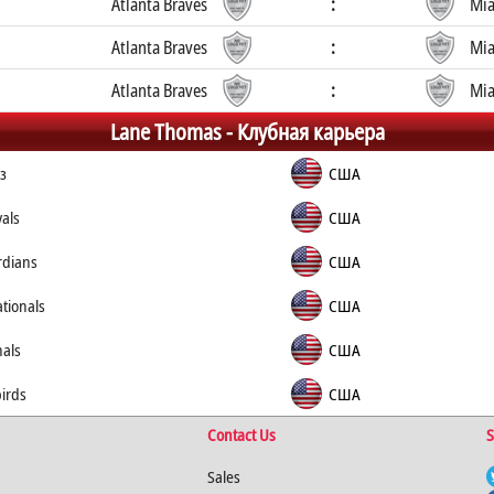
Atlanta Braves
:
Mia
Atlanta Braves
:
Mia
Atlanta Braves
:
Mia
Lane Thomas -
Клубная карьера
з
США
yals
США
rdians
США
tionals
США
nals
США
irds
США
Contact Us
S
Sales