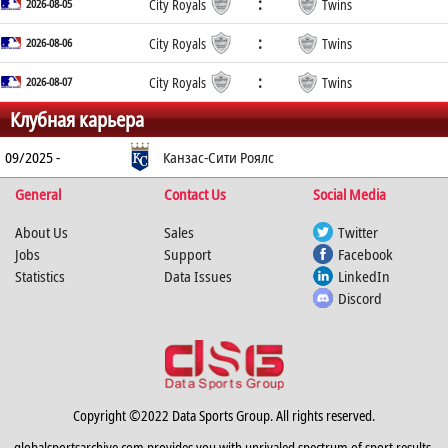
:
2026-08-05
City Royals
Twins
:
2026-08-06
City Royals
Twins
:
2026-08-07
City Royals
Twins
Клубная карьера
09/2025 -
Канзас-Сити Роялс
General
Contact Us
Social Media
About Us
Sales
Twitter
Jobs
Support
Facebook
Statistics
Data Issues
LinkedIn
Discord
Copyright ©2022 Data Sports Group. All rights reserved.
globalsportsarchive.com provides you with unrivaled spectrum of sport results,