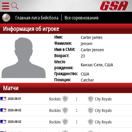
☰
Главная лига бейсбола
Все соревнования
Информация об игроке
Имя:
Carter James
Фамилия:
Jensen
Имя в СМИ:
Carter Jensen
Возраст:
23
Место
Канзас-Сити, США
рождения:
Гражданство:
США
Позиция:
Catcher
Матчи
:
2026-08-01
Rockies
City Royals
:
2026-08-02
Rockies
City Royals
:
2026-08-02
Rockies
City Royals