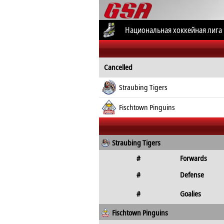
Национальная хоккейная лига
Немецкая хоккейная лига
Все сор
Cancelled
Straubing Tigers
Fischtown Pinguins
Straubing Tigers
#
Forwards
#
Defense
#
Goalies
Fischtown Pinguins