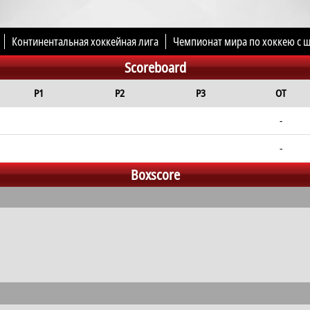
Континентальная хоккейная лига
Чемпионат мира по хоккею с 
Scoreboard
евнования
P1
P2
P3
OT
-
-
Boxscore