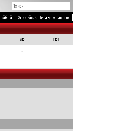
шайбой
Хоккейная Лига чемпионов
SO
TOT
-
-