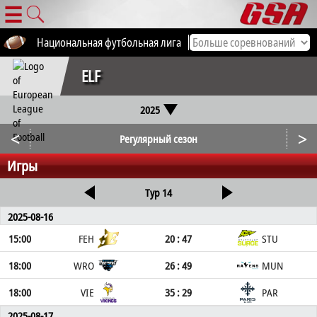
☰
Национальная футбольная лига
Все соревнования
ELF
2025
<
>
Регулярный сезон
Игры
Тур 14
2025-08-16
15:00
FEH
20 : 47
STU
18:00
WRO
26 : 49
MUN
18:00
VIE
35 : 29
PAR
2025-08-17