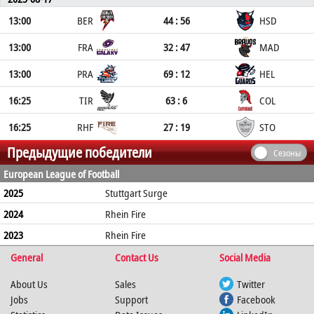
13:00
BER
44 : 56
HSD
13:00
FRA
32 : 47
MAD
13:00
PRA
69 : 12
HEL
16:25
TIR
63 : 6
COL
16:25
RHF
27 : 19
STO
Предыдущие победители
Сезоны
European League of Football
2025
Stuttgart Surge
2024
Rhein Fire
2023
Rhein Fire
General
Contact Us
Social Media
About Us
Sales
Twitter
Jobs
Support
Facebook